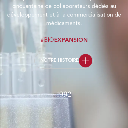
cinquantaine de collaborateurs dédiés au
développement et à la commercialisation de
médicaments.
#BIO
EXPANSION
NOTRE HISTOIRE
1992