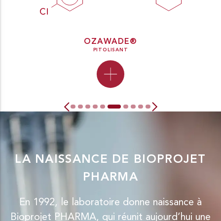
OZAWADE®
PITOLISANT
LA NAISSANCE DE BIOPROJET
PHARMA
En 1992, le laboratoire donne naissance à
Bioprojet PHARMA, qui réunit aujourd’hui une