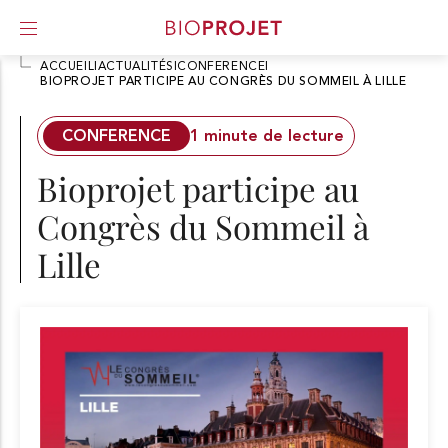
ACCUEIL
I
ACTUALITÉS
I
CONFERENCE
I
BIOPROJET PARTICIPE AU CONGRÈS DU SOMMEIL À LILLE
A
l
l
CONFERENCE
1 minute de lecture
e
r
Bioprojet participe au
d
i
Congrès du Sommeil à
r
e
Lille
c
t
e
m
e
n
t
a
u
c