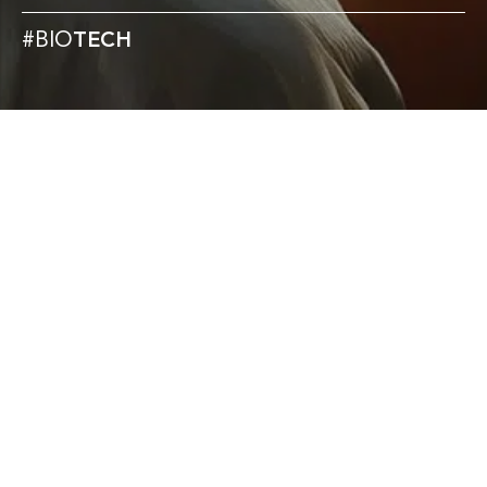
#BIO
TECH
Les apnées du sommeil et la
somnolence diurne excessive
Le choc anaphylactique