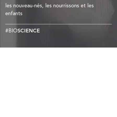
les nouveau-nés, les nourrissons et les
enfants
#BIO
SCIENCE
​​PRÉSENTATIONS DISPONIBLES :​
0,6 mg/ml (glibenclamide), suspension
buvable
: flacon de 30 ml + 1 adaptateur
pour flacon + 1 seringue pour
administration orale de 1 ml (
consulter le
résumé des caractéristiques du produit
)