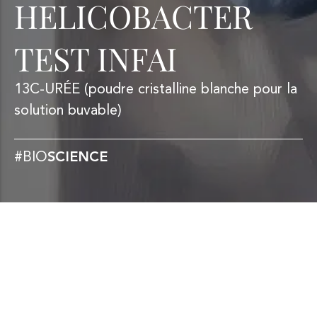
HELICOBACTER
TEST INFAI
13C-URÉE
(poudre cristalline blanche pour la
solution buvable)
#BIO
SCIENCE
Helicobacter Test INFAI peut être utilisé
pour le diagnostic in vivo d’infection
gastroduodénale à Helicobacter pylori chez
les enfants à partir de 3 ans, adolescents et