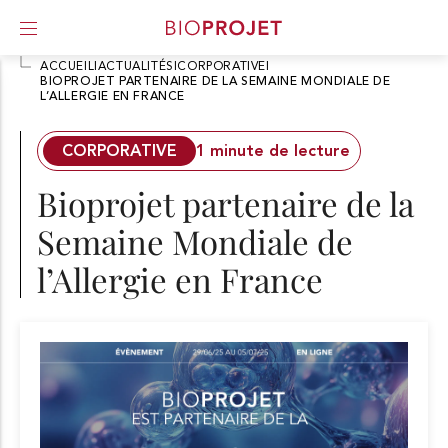
ACCUEIL
I
ACTUALITÉS
I
CORPORATIVE
I
BIOPROJET PARTENAIRE DE LA SEMAINE MONDIALE DE
L’ALLERGIE EN FRANCE
A
l
l
CORPORATIVE
1 minute de lecture
e
r
Bioprojet partenaire de la
d
i
Semaine Mondiale de
r
e
l’Allergie en France
c
t
e
m
e
n
t
a
u