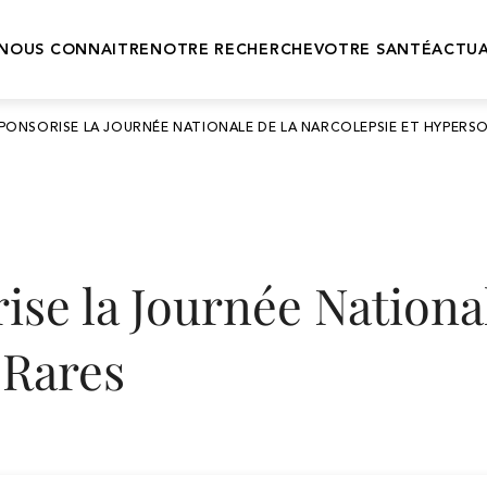
NOUS CONNAITRE
NOTRE RECHERCHE
VOTRE SANTÉ
ACTUA
Notre histoire
Centre de
Les pathologies
PONSORISE LA JOURNÉE NATIONALE DE LA NARCOLEPSIE ET HYPERS
recherche
Engagements &
Nos
valeurs
Développement
médicaments
clinique
ise la Journée Nationa
 Rares