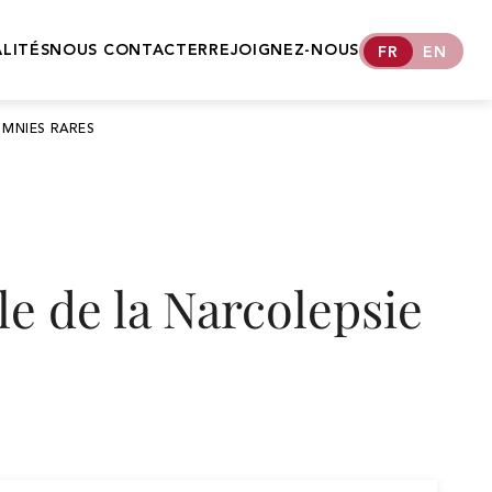
LITÉS
NOUS CONTACTER
REJOIGNEZ-NOUS
FR
EN
OMNIES RARES
AMGLIDIA®
ANAPEN®
CLASTOBAN®
le de la Narcolepsie
CLEVIPREX®
FANOLYTE®
HELICOBACTER
TEST INFAI
KENGREXAL®
OZAWADE®