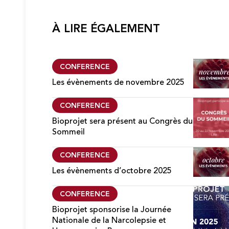
e
n
t
À LIRE ÉGALEMENT
a
u
c
o
CONFERENCE
n
t
Les évènements de novembre 2025
e
n
CONFERENCE
u
Bioprojet sera présent au Congrès du
Sommeil
CONFERENCE
Les évènements d’octobre 2025
CONFERENCE
Bioprojet sponsorise la Journée
Nationale de la Narcolepsie et