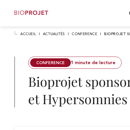
ACCUEIL
I
ACTUALITÉS
I
CONFERENCE
I
BIOPROJET S
A
1 minute de lecture
CONFERENCE
l
l
Bioprojet sponsor
e
r
d
i
et Hypersomnies
r
e
c
t
e
m