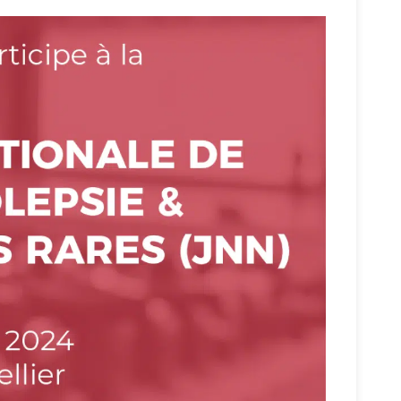
REMODULIN®
TIORFAN®
TIORFANOR®
WAKIX®